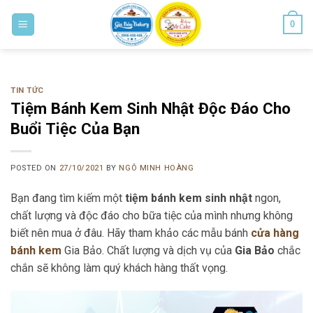
Skip
0
to
content
Bánh ngon cho mọi nhà
TIN TỨC
Tiệm Bánh Kem Sinh Nhật Độc Đáo Cho
Buổi Tiệc Của Bạn
POSTED ON
27/10/2021
BY
NGÔ MINH HOÀNG
Bạn đang tìm kiếm một
tiệm bánh kem sinh nhật
ngon,
chất lượng và độc đáo cho bữa tiệc của mình nhưng không
biết nên mua ở đâu. Hãy tham khảo các mẫu bánh
cửa hàng
bánh kem
Gia Bảo
. Chất lượng và dịch vụ của
Gia Bảo
chắc
chắn sẽ không làm quý khách hàng thất vọng.