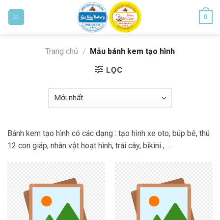
Skip
0
to
content
Bánh ngon cho mọi nhà
Trang chủ
/
Mẫu bánh kem tạo hình
LỌC
Bánh kem tạo hình có các dạng : tạo hình xe oto, búp bê, thú
12 con giáp, nhân vật hoạt hình, trái cây, bikini , …