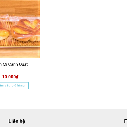
h Mì Cánh Quạt
10.000
₫
êm vào giỏ hàng
Liên hệ
F