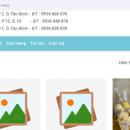
o hàng
.1, Q.Tân Bình - ĐT : 0934 868 078
, P.12, Q.10 - ĐT : 0934 848 878
.1, Q.Tân Bình - ĐT : 0934 828 878
ủ
Cửa hàng
Tin tức
Liên hệ
Hiển t