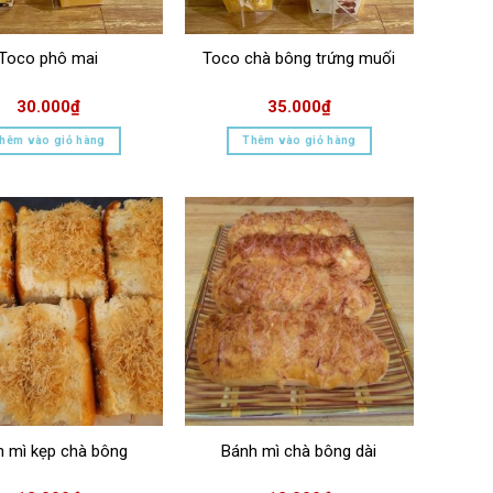
Toco phô mai
Toco chà bông trứng muối
30.000
₫
35.000
₫
hêm vào giỏ hàng
Thêm vào giỏ hàng
h mì kẹp chà bông
Bánh mì chà bông dài