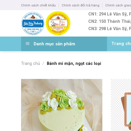
Skip
Chính sách chiết khấu
Chính sách đổi trả hàng
Chính sách gia
to
CN1: 294 Lê Văn Sỹ, P
content
CN2: 150 Thành Thái
CN3: 298 Lê Văn Sỹ, P
Bánh ngon cho mọi nhà
Danh mục sản phẩm
Trang ch
Trang chủ
/
Bánh mì mặn, ngọt các loại