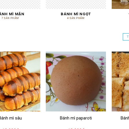
ÁNH MÌ MẶN
BÁNH MÌ NGỌT
7 SẢN PHẨM
4 SẢN PHẨM
T
Bánh mì sâu
Bánh mì paparoti
Bán