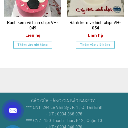
Bánh kem vẽ hình chipi VH-
Bánh kem vẽ hình chipi VH-
049
054
Liên hệ
Liên hệ
Thêm vào giỏ hàng
Thêm vào giỏ hàng
CÁC CỬA HÀNG GIA BẢO BAKERY :
*** CN1: 294 Lê Văn Sỹ , P. 1 , Q. Tân Bình
- ĐT : 0934 868 078
*** CN2 : 150 Thành Thái , P.12 , Quận 10
- ĐT : 0934 848 878