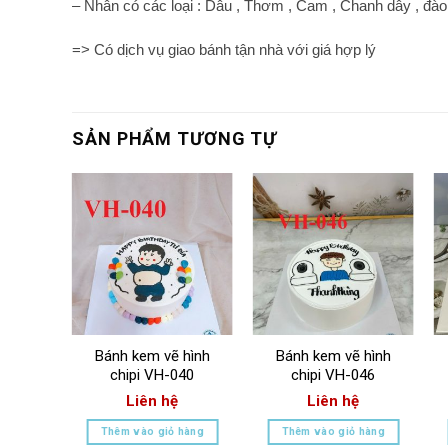
– Nhân có các loại : Dâu , Thơm , Cam , Chanh dây , đào 
=> Có dịch vụ giao bánh tận nhà với giá hợp lý
SẢN PHẨM TƯƠNG TỰ
 hình
Bánh kem vẽ hình
Bánh kem vẽ hình
08
chipi VH-040
chipi VH-046
Liên hệ
Liên hệ
hàng
Thêm vào giỏ hàng
Thêm vào giỏ hàng