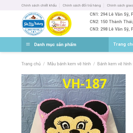
Skip
Chính sách chiết khấu
Chính sách đổi trả hàng
Chính sách gia
to
CN1: 294 Lê Văn Sỹ, P
content
CN2: 150 Thành Thái
CN3: 298 Lê Văn Sỹ, P
Bánh ngon cho mọi nhà
Danh mục sản phẩm
Trang ch
Trang chủ
/
Mẫu bánh kem vẽ hình
/
Bánh kem vẽ hình 