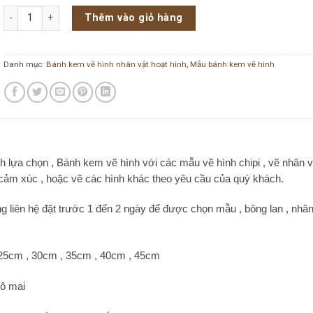
Bánh kem vẽ hình hoạt hình VH-187 số lượng
Thêm vào giỏ hàng
Danh mục:
Bánh kem vẽ hình nhân vật hoạt hình
,
Mẫu bánh kem vẽ hình
lựa chọn , Bánh kem vẽ hình với các mẫu vẽ hình chipi , vẽ nhân v
on cảm xúc , hoặc vẽ các hình khác theo yêu cầu của quý khách.
g liên hệ đặt trước 1 đến 2 ngày để được chọn mẫu , bông lan , nhâ
 25cm , 30cm , 35cm , 40cm , 45cm
hô mai