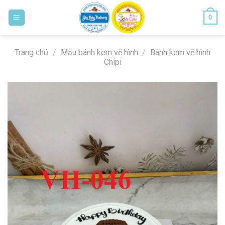
Skip
0
to
content
Bánh ngon cho mọi nhà
Trang chủ
/
Mẫu bánh kem vẽ hình
/
Bánh kem vẽ hình
Chipi